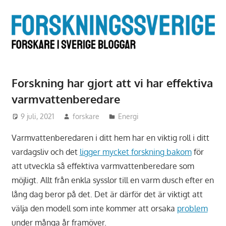
Hoppa
till
F
innehåll
i
S
Forskning har gjort att vi har effektiva
b
varmvattenberedare
9 juli, 2021
forskare
Energi
Varmvattenberedaren i ditt hem har en viktig roll i ditt
vardagsliv och det
ligger mycket forskning bakom
för
att utveckla så effektiva varmvattenberedare som
möjligt. Allt från enkla sysslor till en varm dusch efter en
lång dag beror på det. Det är därför det är viktigt att
välja den modell som inte kommer att orsaka
problem
under många år framöver.