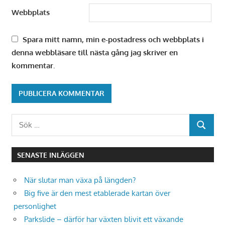
Webbplats
Spara mitt namn, min e-postadress och webbplats i
denna webbläsare till nästa gång jag skriver en
kommentar.
Sök
Alternative:
SÖK
efter:
SENASTE INLÄGGEN
När slutar man växa på längden?
Big five är den mest etablerade kartan över
personlighet
Parkslide – därför har växten blivit ett växande