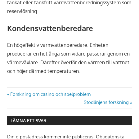
tankat eller tankfritt varmvattenberedningssystem som
reservlösning.
Kondensvattenberedare
En högeffektiv varmvattenberedare. Enheten
producerar en het ånga som vidare passerar genom en
värmeväxlare. Därefter överför den värmen till vattnet
och höjer därmed temperaturen.
Inläggsnavigering
Föregående
Forskning om casino och spelproblem
inlägg:
Nästa
Stödlinjens forskning
inlägg:
LÄMNA ETT SVAR
Din e-postadress kommer inte publiceras.
Obligatoriska