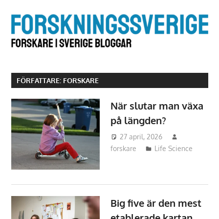
Hoppa
till
F
innehåll
i
S
FÖRFATTARE:
FORSKARE
b
När slutar man växa
på längden?
27 april, 2026
forskare
Life Science
Big five är den mest
etablerade kartan