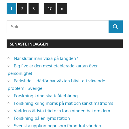
Sidnumrering
…
Nästa
1
2
3
17
»
inlägg
för
Sök
inlägg
SÖK
efter:
SENASTE INLÄGGEN
När slutar man växa på längden?
Big five är den mest etablerade kartan över
personlighet
Parkslide – därför har växten blivit ett växande
problem i Sverige
Forskning kring skatteåterbäring
Forskning kring moms på mat och sänkt matmoms
Världens äldsta träd och forskningen bakom dem
Forskning på en rymdstation
Svenska uppfinningar som förändrat världen