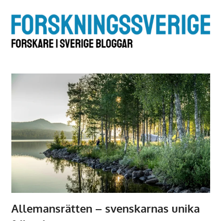
Hoppa
till
F
innehåll
i
S
b
Allemansrätten – svenskarnas unika