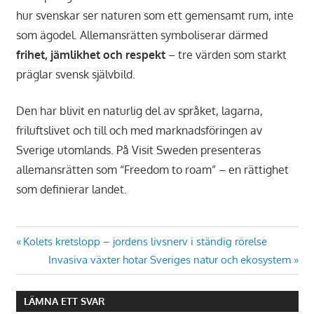
hur svenskar ser naturen som ett gemensamt rum, inte
som ägodel. Allemansrätten symboliserar därmed
frihet, jämlikhet och respekt
– tre värden som starkt
präglar svensk självbild.
Den har blivit en naturlig del av språket, lagarna,
friluftslivet och till och med marknadsföringen av
Sverige utomlands. På Visit Sweden presenteras
allemansrätten som “Freedom to roam” – en rättighet
som definierar landet.
Inläggsnavigering
Föregående
Kolets kretslopp – jordens livsnerv i ständig rörelse
inlägg:
Nästa
Invasiva växter hotar Sveriges natur och ekosystem
inlägg:
LÄMNA ETT SVAR