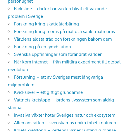
personlighet
Parkslide – därför har växten blivit ett växande
problem i Sverige
Forskning kring skatteåterbäring
Forskning kring moms på mat och sänkt matmoms
Världens äldsta träd och forskningen bakom dem
Forskning på en rymdstation
Svenska uppfinningar som förändrat världen
När kom internet – från militära experiment till global
revolution
Försurning – ett av Sveriges mest långvariga
miljöproblem
Kvicksilver – ett giftigt grundämne
Vattnets kretslopp – jordens livssystem som aldrig
stannar
Invasiva växter hotar Sveriges natur och ekosystem
Allemansrätten – svenskarnas unika frihet i naturen
Kolets kretslopp – jordens livsnerv i ständig rörelse