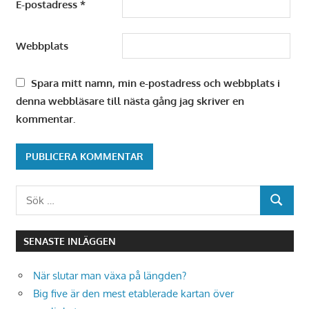
E-postadress
*
Webbplats
Spara mitt namn, min e-postadress och webbplats i
denna webbläsare till nästa gång jag skriver en
kommentar.
Sök
Alternative:
SÖK
efter:
SENASTE INLÄGGEN
När slutar man växa på längden?
Big five är den mest etablerade kartan över