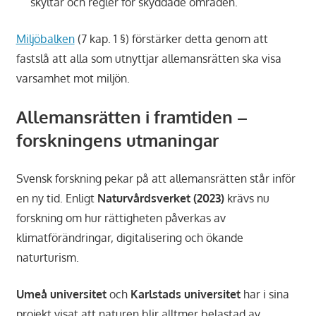
skyltar och regler för skyddade områden.
Miljöbalken
(7 kap. 1 §) förstärker detta genom att
fastslå att alla som utnyttjar allemansrätten ska visa
varsamhet mot miljön.
Allemansrätten i framtiden –
forskningens utmaningar
Svensk forskning pekar på att allemansrätten står inför
en ny tid. Enligt
Naturvårdsverket (2023)
krävs nu
forskning om hur rättigheten påverkas av
klimatförändringar, digitalisering och ökande
naturturism.
Umeå universitet
och
Karlstads universitet
har i sina
projekt visat att naturen blir alltmer belastad av